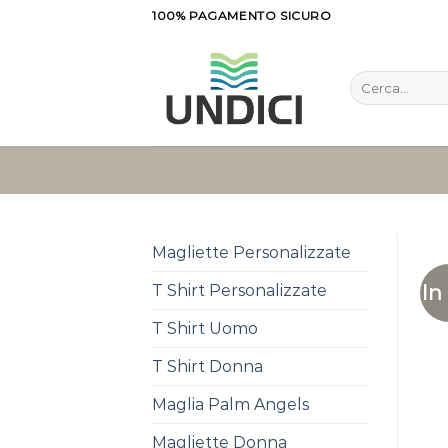
Salta
100% PAGAMENTO SICURO
ai
contenuti
Cerca:
Magliette Personalizzate
In
T Shirt Personalizzate
T Shirt Uomo
T Shirt Donna
Maglia Palm Angels
Magliette Donna