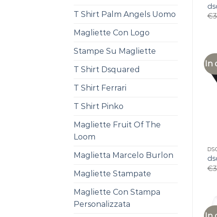
ds
T Shirt Palm Angels Uomo
€
3
Magliette Con Logo
Stampe Su Magliette
In 
T Shirt Dsquared
T Shirt Ferrari
T Shirt Pinko
Magliette Fruit Of The
Loom
DS
Maglietta Marcelo Burlon
ds
€
3
Magliette Stampate
Magliette Con Stampa
Personalizzata
In 