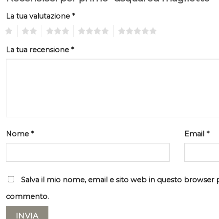
La tua valutazione
*
1
2
3
4
5
La tua recensione
*
Nome
*
Email
*
Salva il mio nome, email e sito web in questo browser 
commento.