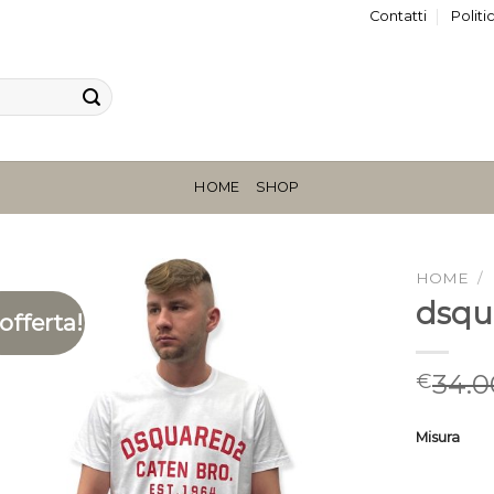
Contatti
Politi
HOME
SHOP
HOME
/
dsqu
 offerta!
34.0
€
Misura