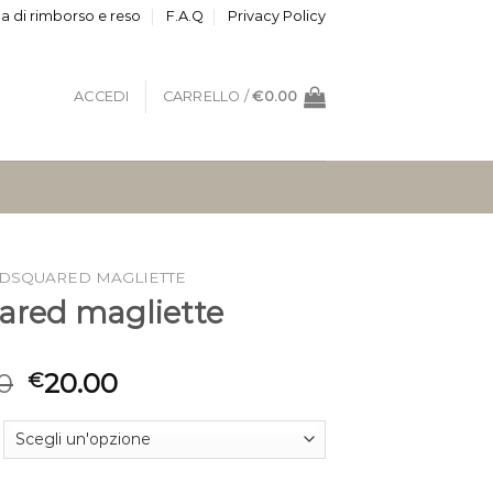
ca di rimborso e reso
F.A.Q
Privacy Policy
ACCEDI
CARRELLO /
€
0.00
DSQUARED MAGLIETTE
ared magliette
0
20.00
€