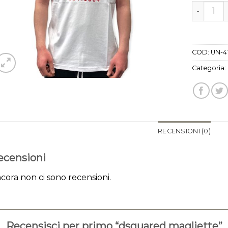
dsquared 
COD:
UN-4
Categoria:
RECENSIONI (0)
ecensioni
cora non ci sono recensioni.
Recensisci per primo “dsquared magliette”