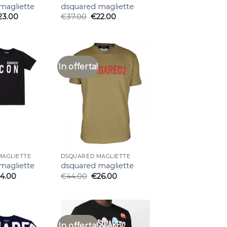
magliette
dsquared magliette
23.00
€
37.00
€
22.00
In offerta!
MAGLIETTE
DSQUARED MAGLIETTE
magliette
dsquared magliette
24.00
€
44.00
€
26.00
In offerta!