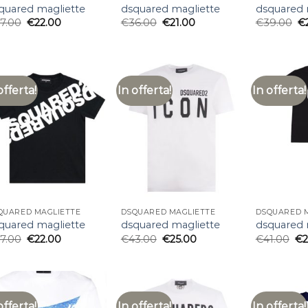
quared magliette
dsquared magliette
dsquared 
7.00
€
22.00
€
36.00
€
21.00
€
39.00
€
offerta!
In offerta!
In offerta!
QUARED MAGLIETTE
DSQUARED MAGLIETTE
DSQUARED 
quared magliette
dsquared magliette
dsquared 
7.00
€
22.00
€
43.00
€
25.00
€
41.00
€
offerta!
In offerta!
In offerta!