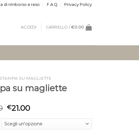
ca di rimborso e reso
F.A.Q
Privacy Policy
ACCEDI
CARRELLO /
€
0.00
STAMPA SU MAGLIETTE
pa su magliette
0
21.00
€