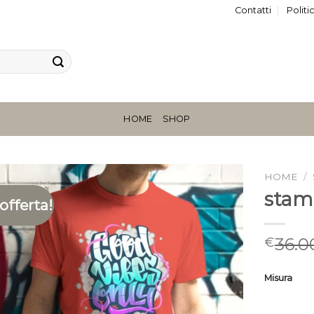
Contatti
Politi
HOME
SHOP
HOME
/
stam
 offerta!
36.0
€
Misura