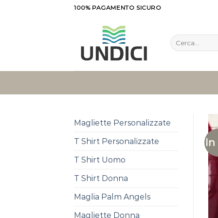
Salta
100% PAGAMENTO SICURO
ai
contenuti
Cerca:
Magliette Personalizzate
In
T Shirt Personalizzate
T Shirt Uomo
T Shirt Donna
Maglia Palm Angels
Magliette Donna