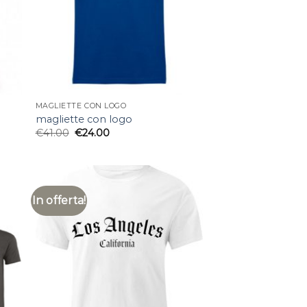
MAGLIETTE CON LOGO
magliette con logo
€
41.00
€
24.00
In offerta!