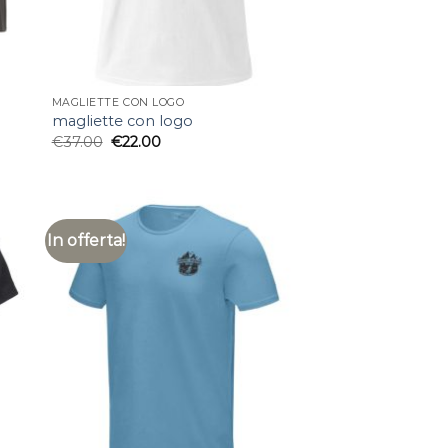
MAGLIETTE CON LOGO
magliette con logo
€
37.00
€
22.00
In offerta!