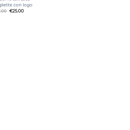
liette con logo
.00
€
25.00