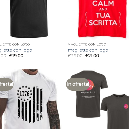
LIETTE CON LOGO
MAGLIETTE CON LOGO
liette con logo
magliette con logo
.00
€
19.00
€
36.00
€
21.00
fferta!
In offerta!