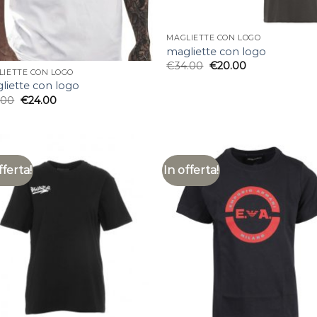
MAGLIETTE CON LOGO
magliette con logo
€
34.00
€
20.00
LIETTE CON LOGO
liette con logo
.00
€
24.00
fferta!
In offerta!