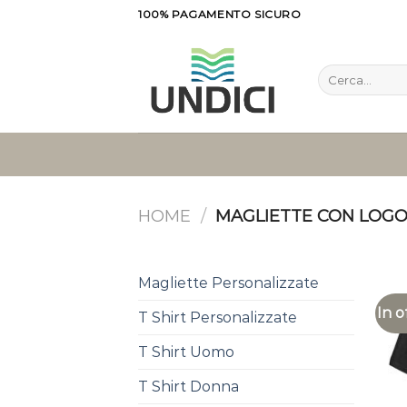
Salta
100% PAGAMENTO SICURO
ai
contenuti
Cerca:
HOME
/
MAGLIETTE CON LOG
Magliette Personalizzate
In o
T Shirt Personalizzate
T Shirt Uomo
T Shirt Donna