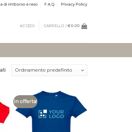
ca di rimborso e reso
F.A.Q
Privacy Policy
ACCEDI
CARRELLO /
€
0.00
ati
In offerta!