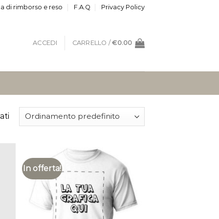
ca di rimborso e reso
F.A.Q
Privacy Policy
ACCEDI
CARRELLO /
€
0.00
ati
In offerta!