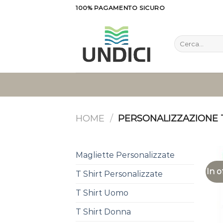
Salta
100% PAGAMENTO SICURO
ai
contenuti
Cerca:
HOME
/
PERSONALIZZAZIONE T
Magliette Personalizzate
In o
T Shirt Personalizzate
T Shirt Uomo
T Shirt Donna