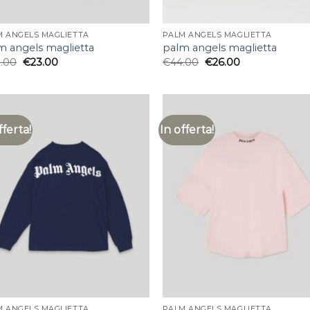
M ANGELS MAGLIETTA
PALM ANGELS MAGLIETTA
m angels maglietta
palm angels maglietta
.00
€
23.00
€
44.00
€
26.00
fferta!
In offerta!
M ANGELS MAGLIETTA
PALM ANGELS MAGLIETTA