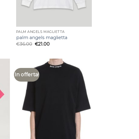
PALM ANGELS MAGLIETTA
palm angels maglietta
€
36.00
€
21.00
In offerta!