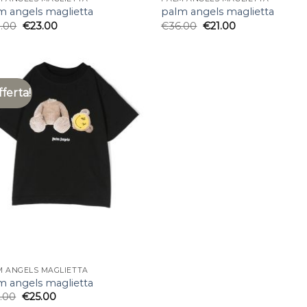
m angels maglietta
palm angels maglietta
.00
€
23.00
€
36.00
€
21.00
fferta!
M ANGELS MAGLIETTA
m angels maglietta
.00
€
25.00