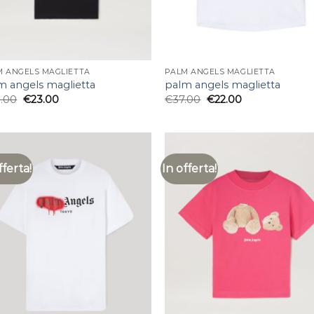
M ANGELS MAGLIETTA
PALM ANGELS MAGLIETTA
m angels maglietta
palm angels maglietta
.00
€
23.00
€
37.00
€
22.00
fferta!
In offerta!