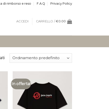
ca di rimborso e reso
F.A.Q
Privacy Policy
ACCEDI
CARRELLO /
€
0.00
ati
In offerta!