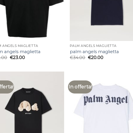
M ANGELS MAGLIETTA
PALM ANGELS MAGLIETTA
m angels maglietta
palm angels maglietta
.00
€
23.00
€
34.00
€
20.00
fferta!
In offerta!