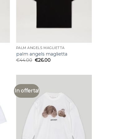
PALM ANGELS MAGLIETTA
palm angels maglietta
€
44.00
€
26.00
In offerta!