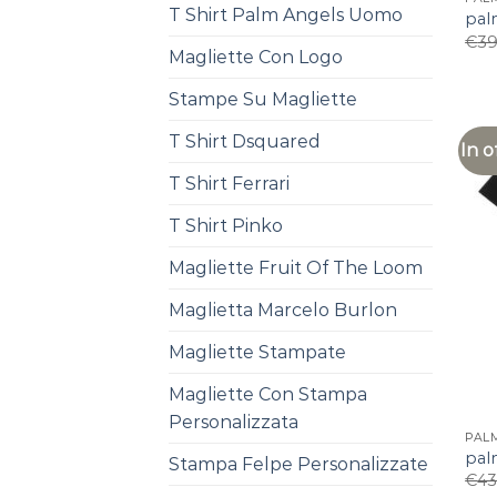
T Shirt Palm Angels Uomo
pal
€
39
Magliette Con Logo
Stampe Su Magliette
T Shirt Dsquared
In o
T Shirt Ferrari
T Shirt Pinko
Magliette Fruit Of The Loom
Maglietta Marcelo Burlon
Magliette Stampate
Magliette Con Stampa
Personalizzata
PAL
pal
Stampa Felpe Personalizzate
€
43