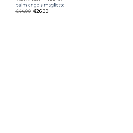
palm angels maglietta
€
44.00
€
26.00