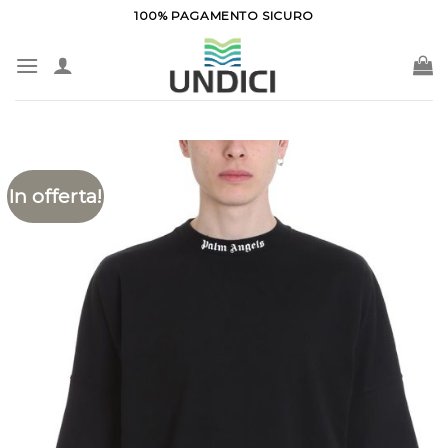
Salta
100% PAGAMENTO SICURO
ai
contenuti
In offerta!