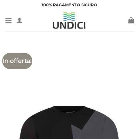
Salta
100% PAGAMENTO SICURO
ai
contenuti
In offerta!