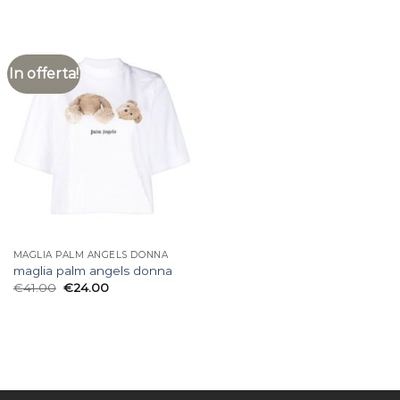
In offerta!
MAGLIA PALM ANGELS DONNA
maglia palm angels donna
€
41.00
€
24.00