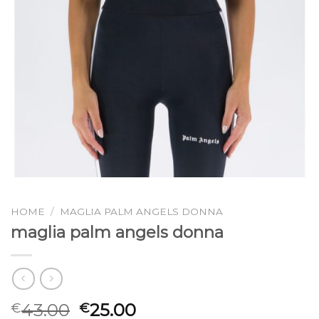
HOME
/
MAGLIA PALM ANGELS DONNA
maglia palm angels donna
43.00
25.00
€
€