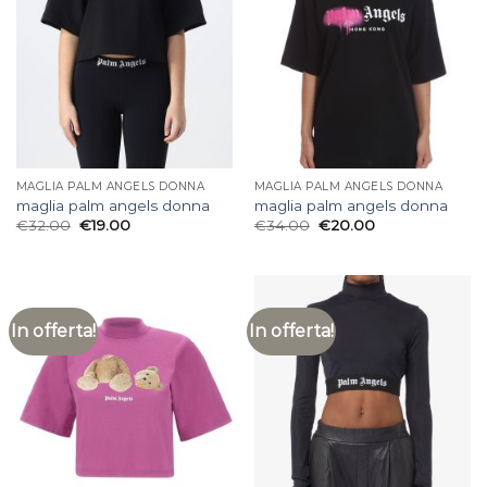
MAGLIA PALM ANGELS DONNA
MAGLIA PALM ANGELS DONNA
maglia palm angels donna
maglia palm angels donna
€
32.00
€
19.00
€
34.00
€
20.00
In offerta!
In offerta!