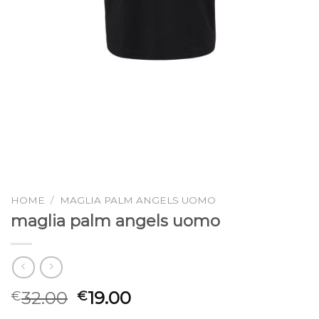
HOME
/
MAGLIA PALM ANGELS UOMO
maglia palm angels uomo
32.00
19.00
€
€