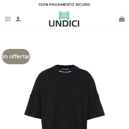
Salta
100% PAGAMENTO SICURO
ai
contenuti
In offerta!