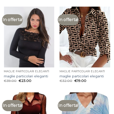
In offerta!
In offerta!
MAGLIE PARTICOLARI ELEGANTI
MAGLIE PARTICOLARI ELEGANTI
maglie particolari eleganti
maglie particolari eleganti
€
39.00
€
23.00
€
32.00
€
19.00
In offerta!
In offerta!