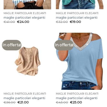
MAGLIE PARTICOLARI ELEGANTI
MAGLIE PARTICOLARI ELEGANTI
maglie particolari eleganti
maglie particolari eleganti
€
41.00
€
24.00
€
32.00
€
19.00
In offerta!
In offerta!
MAGLIE PARTICOLARI ELEGANTI
MAGLIE PARTICOLARI ELEGANTI
maglie particolari eleganti
maglie particolari eleganti
€
36.00
€
21.00
€
43.00
€
25.00