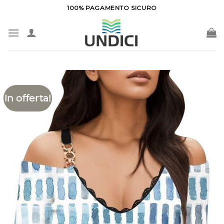
Salta
100% PAGAMENTO SICURO
ai
contenuti
In offerta!