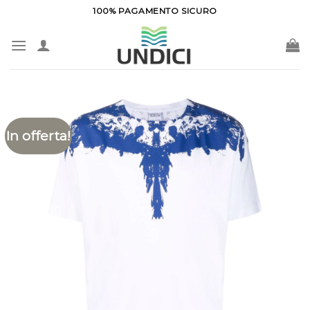
Salta
100% PAGAMENTO SICURO
ai
contenuti
In offerta!