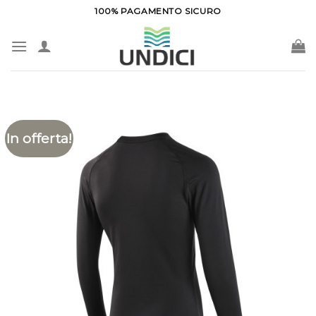
Salta
100% PAGAMENTO SICURO
ai
contenuti
In offerta!