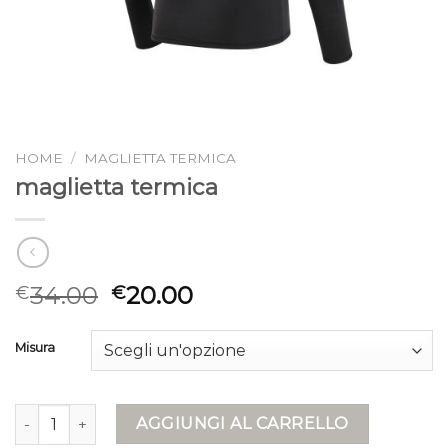
HOME
/
MAGLIETTA TERMICA
maglietta termica
34.00
20.00
€
€
Misura
maglietta termica quantità
AGGIUNGI AL CARRELLO