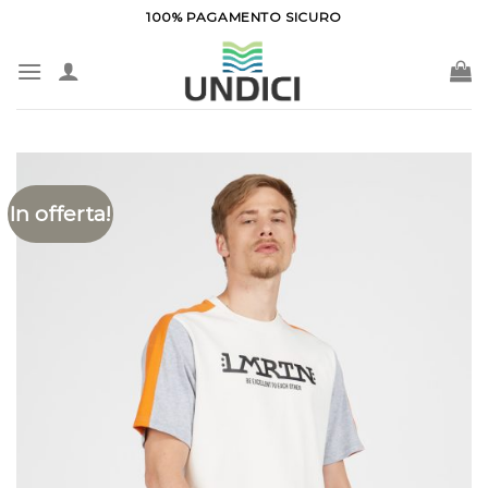
Salta
100% PAGAMENTO SICURO
ai
contenuti
In offerta!