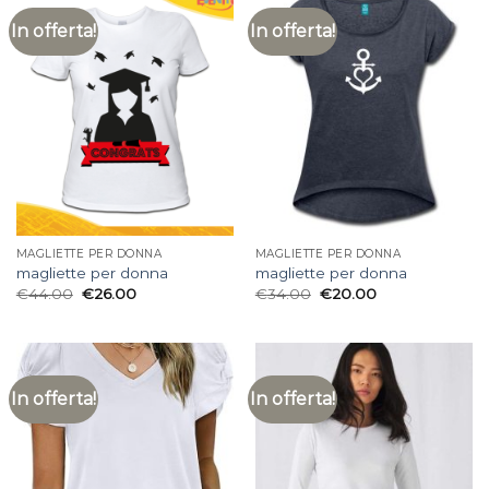
In offerta!
In offerta!
MAGLIETTE PER DONNA
MAGLIETTE PER DONNA
magliette per donna
magliette per donna
€
44.00
€
26.00
€
34.00
€
20.00
In offerta!
In offerta!