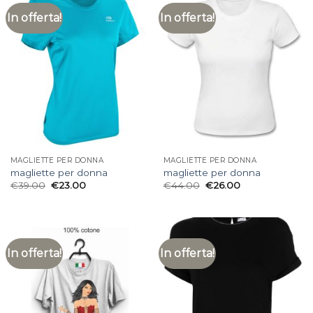
In offerta!
In offerta!
MAGLIETTE PER DONNA
MAGLIETTE PER DONNA
magliette per donna
magliette per donna
€
39.00
€
23.00
€
44.00
€
26.00
In offerta!
In offerta!