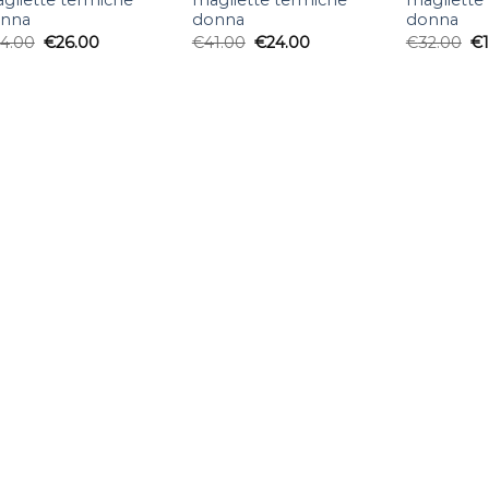
gliette termiche
magliette termiche
magliette
nna
donna
donna
4.00
€
26.00
€
41.00
€
24.00
€
32.00
€