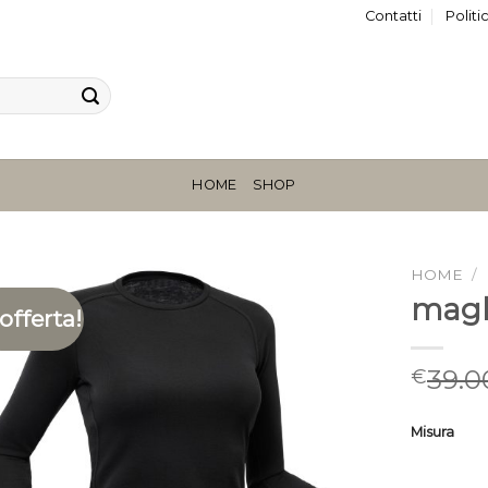
Contatti
Politi
HOME
SHOP
HOME
/
magl
 offerta!
39.0
€
Misura