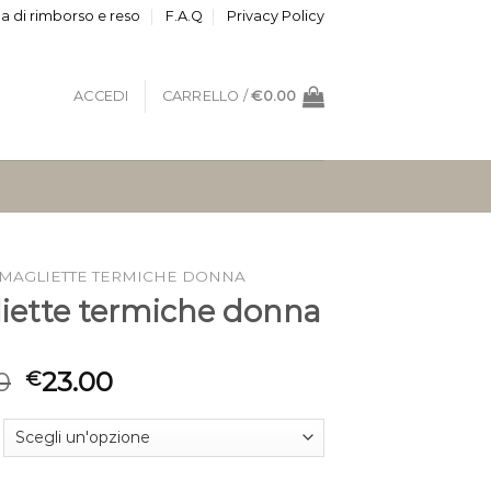
ca di rimborso e reso
F.A.Q
Privacy Policy
ACCEDI
CARRELLO /
€
0.00
MAGLIETTE TERMICHE DONNA
iette termiche donna
0
23.00
€