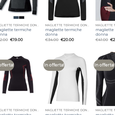
MAGLIETTE TERMICHE DONNA
MAGLIETTE TERMICHE DONNA
gliette termiche
magliette termiche
magliette
nna
donna
donna
2.00
€
19.00
€
34.00
€
20.00
€
41.00
€
offerta!
In offerta!
In offerta!
MAGLIETTE TERMICHE DONNA
MAGLIETTE TERMICHE DONNA