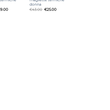
 termiche
magliette termiche
donna
19.00
€
43.00
€
25.00