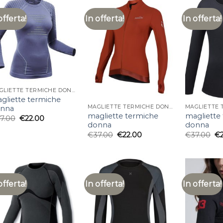
offerta!
In offerta!
In offerta!
MAGLIETTE TERMICHE DONNA
gliette termiche
MAGLIETTE TERMICHE DONNA
nna
magliette termiche
magliette
7.00
€
22.00
donna
donna
€
37.00
€
22.00
€
37.00
€
offerta!
In offerta!
In offerta!