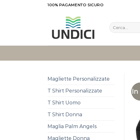
Salta
100% PAGAMENTO SICURO
ai
contenuti
Cerca:
Magliette Personalizzate
In
T Shirt Personalizzate
T Shirt Uomo
T Shirt Donna
Maglia Palm Angels
Magliette Donna