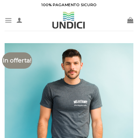
Salta
100% PAGAMENTO SICURO
ai
contenuti
In offerta!