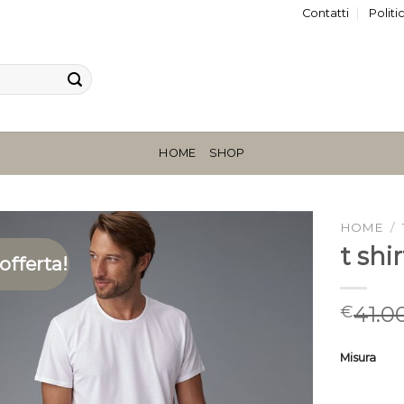
Contatti
Politi
HOME
SHOP
HOME
/
t sh
 offerta!
41.0
€
Misura