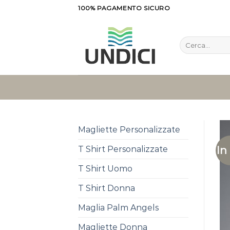
Salta
100% PAGAMENTO SICURO
ai
contenuti
Cerca:
Magliette Personalizzate
In
T Shirt Personalizzate
T Shirt Uomo
T Shirt Donna
Maglia Palm Angels
Magliette Donna