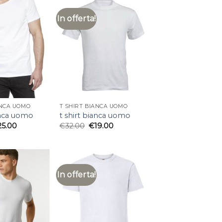
In offerta!
ANCA UOMO
T SHIRT BIANCA UOMO
anca uomo
t shirt bianca uomo
25.00
€
32.00
€
19.00
In offerta!