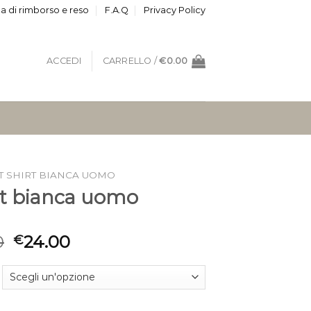
ca di rimborso e reso
F.A.Q
Privacy Policy
ACCEDI
CARRELLO /
€
0.00
T SHIRT BIANCA UOMO
irt bianca uomo
0
24.00
€