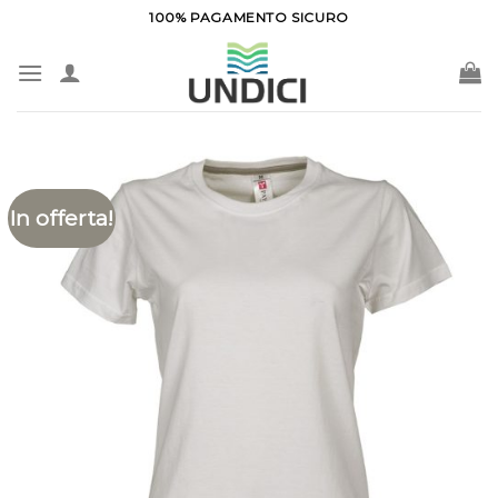
Salta
100% PAGAMENTO SICURO
ai
contenuti
In offerta!