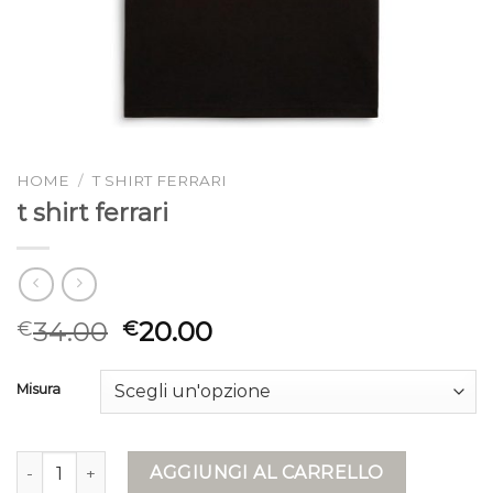
HOME
/
T SHIRT FERRARI
t shirt ferrari
34.00
20.00
€
€
Misura
t shirt ferrari quantità
AGGIUNGI AL CARRELLO