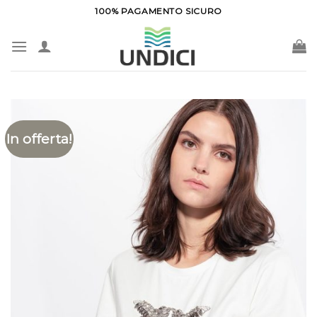
Salta
100% PAGAMENTO SICURO
ai
contenuti
In offerta!