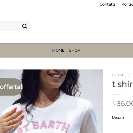
Contatti
Politi
HOME
SHOP
HOME
/
t shi
 offerta!
36.0
€
Misura