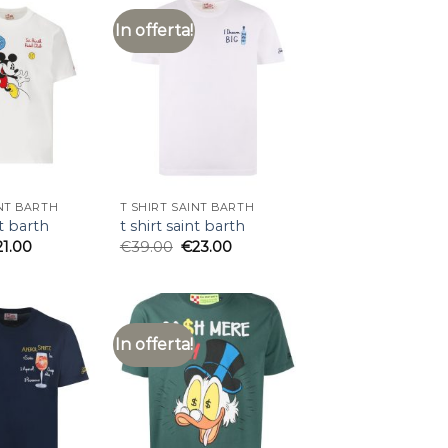
In offerta!
INT BARTH
T SHIRT SAINT BARTH
nt barth
t shirt saint barth
21.00
€
39.00
€
23.00
In offerta!