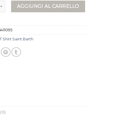
int barth quantità
AGGIUNGI AL CARRELLO
1411095
T Shirt Saint Barth
(0)