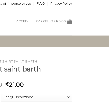
ca di rimborso e reso
F.A.Q
Privacy Policy
ACCEDI
CARRELLO /
€
0.00
T SHIRT SAINT BARTH
rt saint barth
0
21.00
€