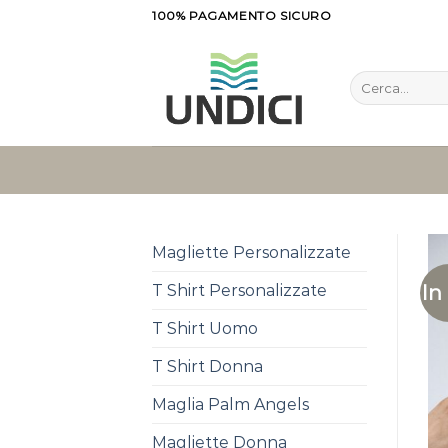
Salta
100% PAGAMENTO SICURO
ai
contenuti
Cerca:
Magliette Personalizzate
In
T Shirt Personalizzate
T Shirt Uomo
T Shirt Donna
Maglia Palm Angels
Magliette Donna