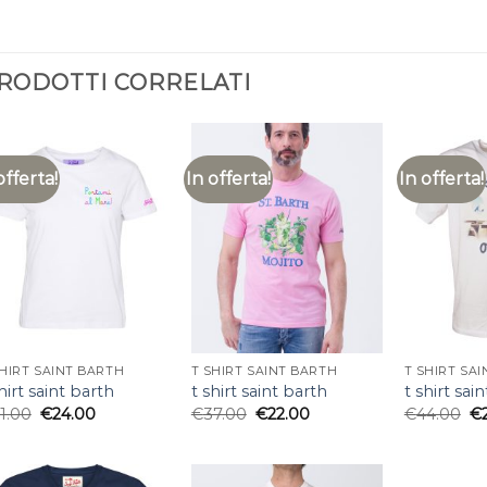
RODOTTI CORRELATI
offerta!
In offerta!
In offerta!
SHIRT SAINT BARTH
T SHIRT SAINT BARTH
T SHIRT SA
hirt saint barth
t shirt saint barth
t shirt sai
1.00
€
24.00
€
37.00
€
22.00
€
44.00
€