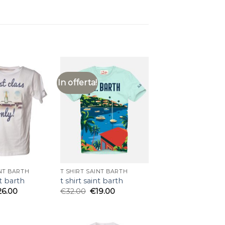
In offerta!
INT BARTH
T SHIRT SAINT BARTH
nt barth
t shirt saint barth
26.00
€
32.00
€
19.00