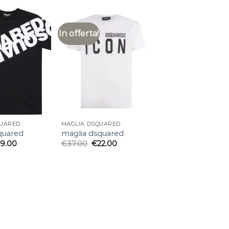
In offerta!
QUARED
MAGLIA DSQUARED
quared
maglia dsquared
19.00
€
37.00
€
22.00